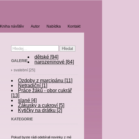
Kniha návštěv
Autor
Nabídka
Kontakt
dětské [94]
GALERIE
narozeninové [84]
svatební [25]
Ozdoby z marcipánu [11]
Netradiční [1]
Práce žáků - obor cukrář
[13]
slané [4]
Zákusky a cukroví [5]
Kytičky na drátku [2]
KATEGORIE
Pokud byste rádi odebírali novinky z mé