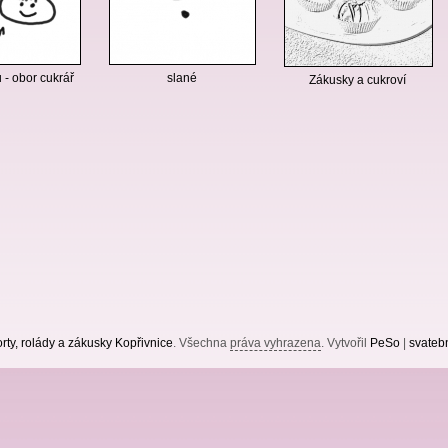
 - obor cukrář
slané
Zákusky a cukroví
rty, rolády a zákusky Kopřivnice
. Všechna
práva vyhrazena
. Vytvořil
PeSo
|
svatebn