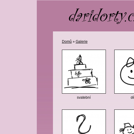
Domů
»
Galerie
svatební
d