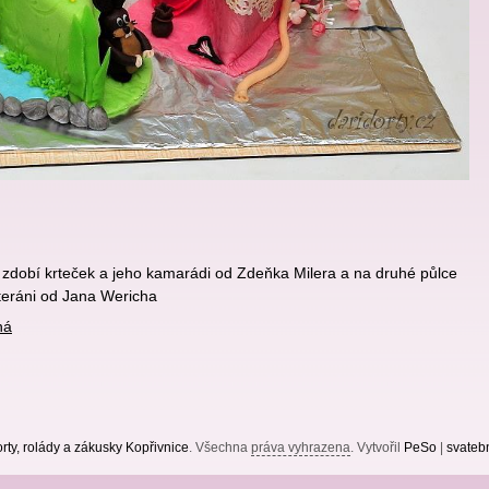
u zdobí krteček a jeho kamarádi od Zdeňka Milera a na druhé půlce
teráni od Jana Wericha
ná
rty, rolády a zákusky Kopřivnice
. Všechna
práva vyhrazena
. Vytvořil
PeSo
|
svatebn