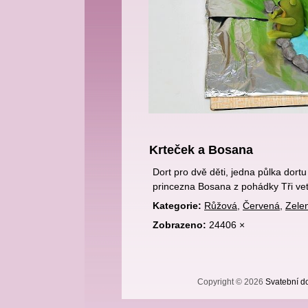
Krteček a Bosana
Dort pro dvě děti, jedna půlka dort
princezna Bosana z pohádky Tři ve
Kategorie:
Růžová
,
Červená
,
Zele
Zobrazeno:
24406 ×
Copyright © 2026
Svatební do