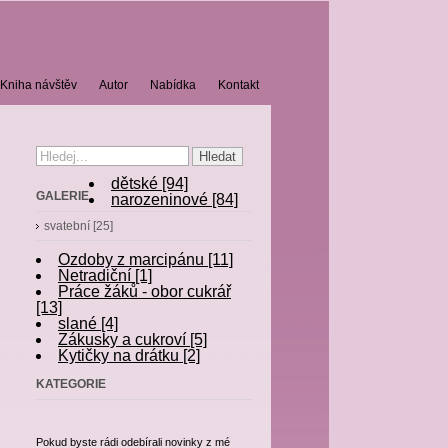
Kniha návštěv
Autor
Nabídka
Kontakt
dětské [94]
GALERIE
narozeninové [84]
svatební [25]
Ozdoby z marcipánu [11]
Netradiční [1]
Práce žáků - obor cukrář
[13]
slané [4]
Zákusky a cukroví [5]
Kytičky na drátku [2]
KATEGORIE
Pokud byste rádi odebírali novinky z mé