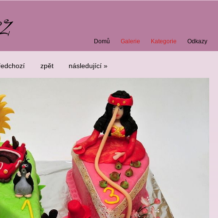
Domů
Galerie
Kategorie
Odkazy
ředchozí
zpět
následující »