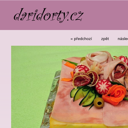
« předchozí
zpět
násle