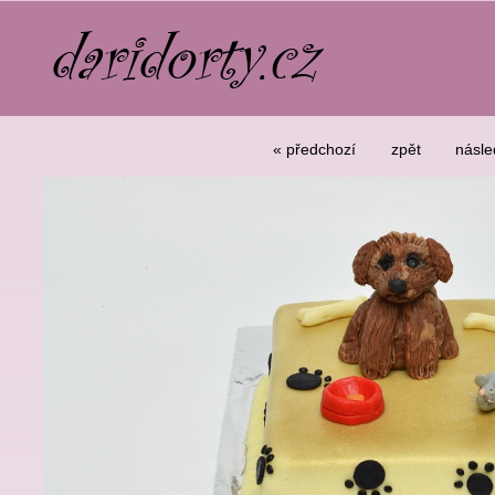
« předchozí
zpět
násle