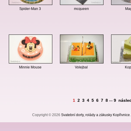
Spider-Man 3
mcqueen
Mag
Minnie Mouse
Volejbal
Kop
...
1
2
3
4
5
6
7
8
9
násled
Copyright © 2026
Svatební dorty, rolády a zákusky Kopřivnice