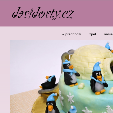
« předchozí
zpět
násle