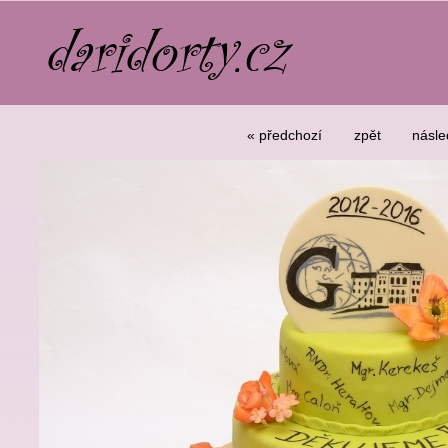
« předchozí
zpět
násle