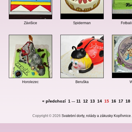
Závišice
Spiderman
Fotbali
Horolezec
Beruška
W
...
« předchozí
1
11
12
13
14
15
16
17
18
Copyright © 2026
Svatební dorty, rolády a zákusky Kopřivnice