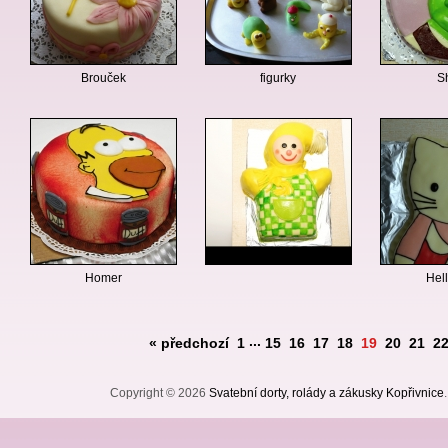
Brouček
figurky
S
Homer
Hell
...
« předchozí
1
15
16
17
18
19
20
21
2
Copyright © 2026
Svatební dorty, rolády a zákusky Kopřivnice