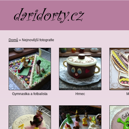
Domů
» Nejnovější fotografie
Gymnastka a fotbalista
Hrnec
M